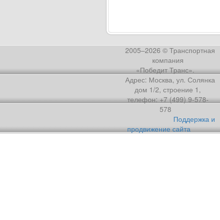
2005–2026 © Транспортная
компания
«Победит Транс».
Адрес: Москва, ул. Солянка
дом 1/2, строение 1,
телефон: +7 (499) 9-578-
578
Поддержка и
продвижение сайта