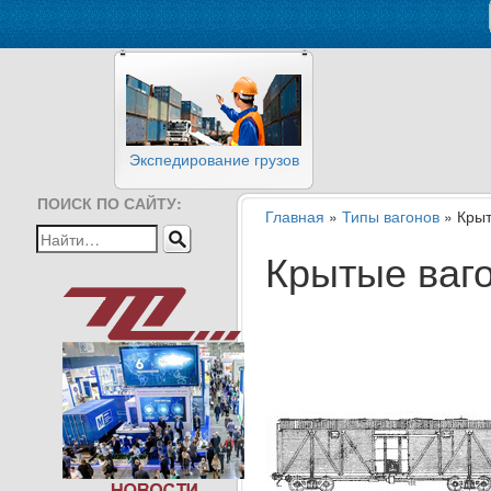
Экспедирование грузов
ПОИСК ПО САЙТУ:
Главная
»
Типы вагонов
» Крыт
Крытые ваг