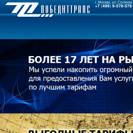
г. Москва, ул. Солянка 
+7
(
499
)
9-578-578