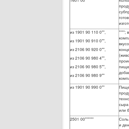
1601 00
Колб
прод
субпр
гото
изго
из 1901 90 110 0**,
****
комп
из 1901 90 910 0**,
вкус
из 2106 90 920 0**,
конц
(жив
из 2106 90 980 4**,
прои
из 2106 90 980 5**,
пище
добав
из 2106 90 980 9**
комп
из 1901 90 990 0**
Пище
прод
техн
сыра
или 
2501 00******
Соль
и де