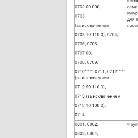
искл
0702 00 000,
семен
куку
0703
для п
(за исключением
посе
0703 10 110 0), 0704,
0705, 0706,
0707 00,
0708, 0709,
0710*****, 0711, 0712*****
(за исключением
0712 90 110 0),
0713 (за исключением
0713 10 100 0),
0714
0801, 0802,
Фрук
0803, 0804,