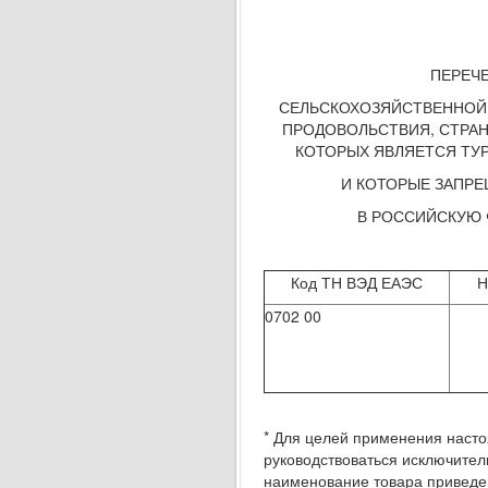
ПЕРЕЧ
СЕЛЬСКОХОЗЯЙСТВЕННОЙ 
ПРОДОВОЛЬСТВИЯ, СТРА
КОТОРЫХ ЯВЛЯЕТСЯ ТУ
И КОТОРЫЕ ЗАПРЕ
В РОССИЙСКУЮ
Код ТН ВЭД ЕАЭС
Н
0702 00
* Для целей применения наст
руководствоваться исключите
наименование товара приведе