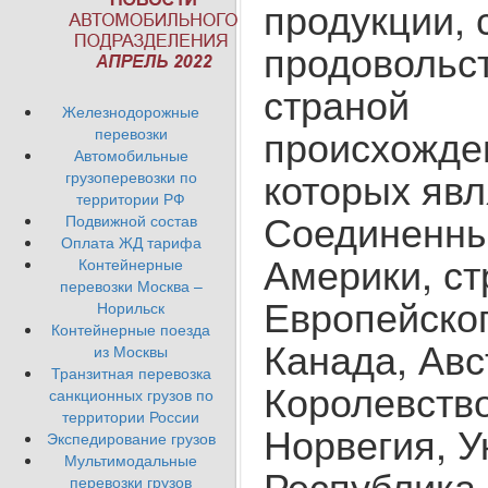
продукции, 
продовольс
страной
Железнодорожные
происхожде
перевозки
Автомобильные
которых яв
грузоперевозки по
территории РФ
Соединенн
Подвижной состав
Оплата ЖД тарифа
Америки, с
Контейнерные
перевозки Москва –
Европейског
Норильск
Контейнерные поезда
Канада, Авс
из Москвы
Транзитная перевозка
Королевств
санкционных грузов по
территории России
Норвегия, У
Экспедирование грузов
Мультимодальные
Республика
перевозки грузов