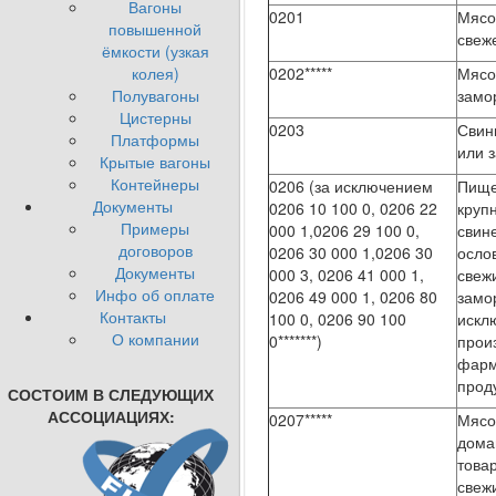
Вагоны
0201
Мясо 
повышенной
свеж
ёмкости (узкая
колея)
0202*****
Мясо 
Полувагоны
замо
Цистерны
0203
Свин
Платформы
или 
Крытые вагоны
Контейнеры
0206 (за исключением
Пище
Документы
0206 10 100 0, 0206 22
крупн
Примеры
000 1,0206 29 100 0,
свине
договоров
0206 30 000 1,0206 30
осло
Документы
000 3, 0206 41 000 1,
свеж
Инфо об оплате
0206 49 000 1, 0206 80
замо
Контакты
100 0, 0206 90 100
искл
О компании
0*******)
прои
фарм
проду
СОСТОИМ В СЛЕДУЮЩИХ
АССОЦИАЦИЯХ:
0207*****
Мясо
дома
това
свеж