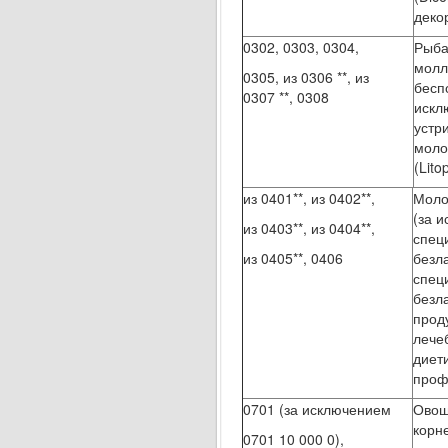
деко
0302, 0303, 0304,
Рыба
молл
0305, из 0306 **, из
бесп
0307 **, 0308
искл
устр
моло
(Lit
из 0401**, из 0402**,
Моло
(за 
из 0403**, из 0404**,
спец
из 0405**, 0406
безл
спец
безл
прод
лече
диет
проф
0701 (за исключением
Овощ
корн
0701 10 000 0),