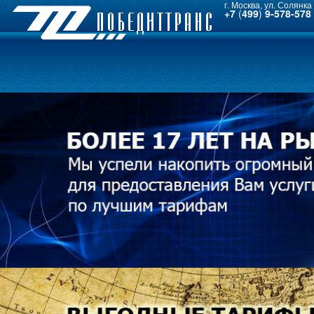
г. Москва, ул. Солянка 
+7
(
499
)
9-578-578