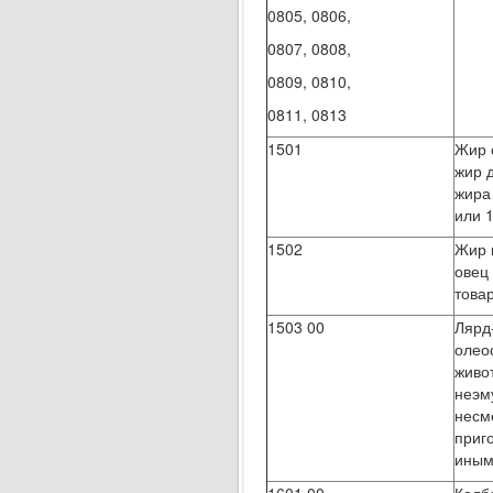
0805, 0806,
0807, 0808,
0809, 0810,
0811, 0813
1501
Жир 
жир 
жира
или 
1502
Жир к
овец 
това
1503 00
Лярд
олео
живо
неэм
несм
приг
иным