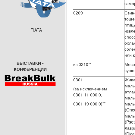
замо
0209
Свин
тоще
птиц
FIATA
извл
спос
охла
соле
или 
ВЫСТАВКИ -
из 0210**
Мясо
КОНФЕРЕНЦИИ
суше
0301
Жива
маль
(за исключением
атлан
0301 11 000 0,
маль
0301 19 000 0)**
маль
(Onc
маль
(Pse
лавр
(Dice