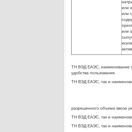
натр
или 
или 
соде
преп
или 
сыпуч
искл
акти
ТН ВЭД ЕАЭС, наименование т
удобства пользования.
ТН ВЭД ЕАЭС, так и наименов
разрешенного объема ввоза ук
ТН ВЭД ЕАЭС, так и наименов
ТН ВЭД ЕАЭС, так и наименов