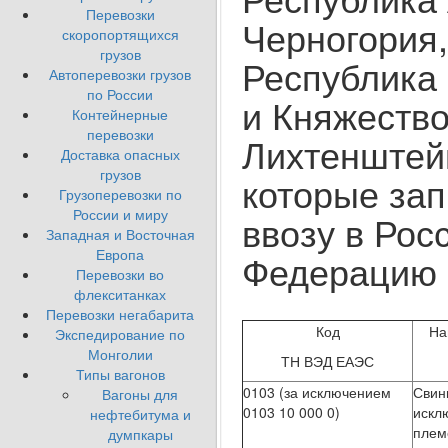
Перевозки
Черногория,
скоропортящихся
грузов
Республика
Автоперевозки грузов
по России
и Княжеств
Контейнерные
перевозки
Лихтенштей
Доставка опасных
грузов
которые за
Грузоперевозки по
России и миру
ввозу в Рос
Западная и Восточная
Европа
Федерацию
Перевозки во
флекситанках
Перевозки негабарита
Код
На
Экспедирование по
Монголии
ТН ВЭД ЕАЭС
Типы вагонов
0103 (за исключением
Свин
Вагоны для
0103 10 000 0)
искл
нефтебитума и
плем
думпкары