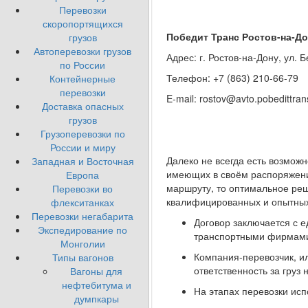
Перевозки
скоропортящихся
Победит Транс Ростов-на-Д
грузов
Автоперевозки грузов
Адрес: г. Ростов-на-Дону, ул. Б
по России
Телефон: +7 (863) 210-66-79
Контейнерные
перевозки
E-mail: rostov@avto.pobedittran
Доставка опасных
грузов
Грузоперевозки по
России и миру
Далеко не всегда есть возможн
Западная и Восточная
имеющих в своём распоряжении
Европа
маршруту, то оптимальное реш
Перевозки во
квалифицированных и опытных
флекситанках
Перевозки негабарита
Договор заключается с е
Экспедирование по
транспортными фирмам
Монголии
Компания-перевозчик, и
Типы вагонов
ответственность за груз
Вагоны для
нефтебитума и
На этапах перевозки ис
думпкары