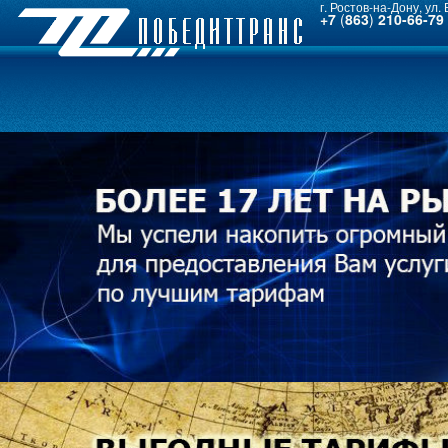
г. Ростов-на-Дону, ул.
+7
(
863
)
210-66-79