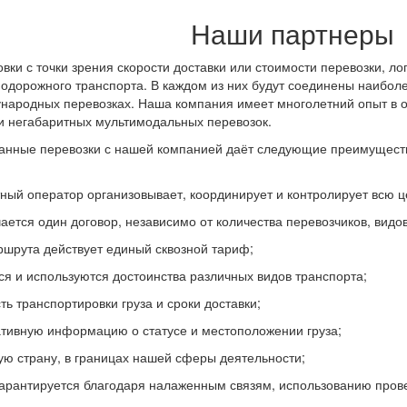
Наши партнеры
вки с точки зрения скорости доставки или стоимости перевозки, л
одорожного транспорта. В каждом из них будут соединены наиболе
ународных перевозках. Наша компания имеет многолетний опыт в 
и негабаритных мультимодальных перевозок.
анные перевозки с нашей компанией даёт следующие преимущест
ный оператор организовывает, координирует и контролирует всю це
чается один договор, независимо от количества перевозчиков, видов
ршрута действует единый сквозной тариф;
я и используются достоинства различных видов транспорта;
ь транспортировки груза и сроки доставки;
тивную информацию о статусе и местоположении груза;
ую страну, в границах нашей сферы деятельности;
 гарантируется благодаря налаженным связям, использованию пров