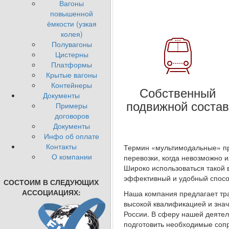
Вагоны
повышенной
ёмкости (узкая
колея)
Полувагоны
Цистерны
Платформы
Крытые вагоны
Контейнеры
Собственный
Документы
подвижной состав
Примеры
договоров
Документы
Инфо об оплате
Контакты
Термин «мультимодальные» пр
О компании
перевозки, когда невозможно 
Широко использоваться такой в
эффективный и удобный способ
СОСТОИМ В СЛЕДУЮЩИХ
АССОЦИАЦИЯХ:
Наша компания предлагает тра
высокой квалификацией и знач
России. В сферу нашей деятел
подготовить необходимые сопр