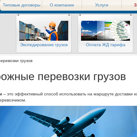
Типовые договоры
О компании
Услуги
З
Экспедирование грузов
Оплата ЖД тарифа
ревозки грузов
ожные перевозки грузов
и
– это эффективный способ использовать на маршруте доставки к
еревозчиком.