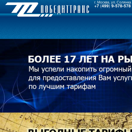
г. Москва, ул. Солянка 
+7
(
499
)
9-578-578