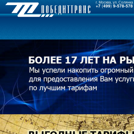
г. Москва, ул. Солянка 
+7
(
499
)
9-578-578