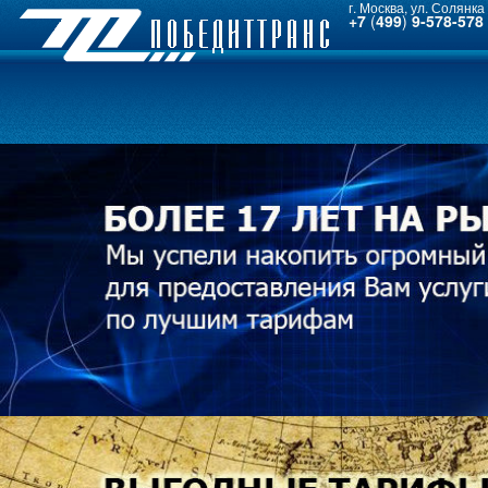
г. Москва, ул. Солянка 
+7
(
499
)
9-578-578