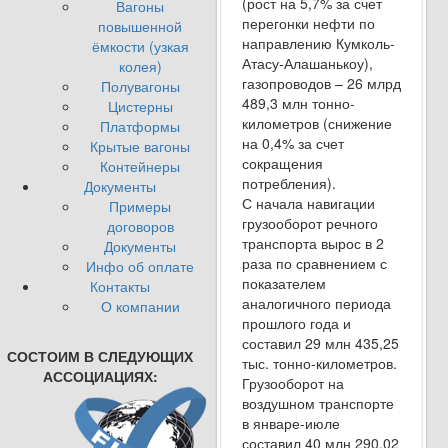
(рост на 5,7% за счет
Вагоны
перегонки нефти по
повышенной
направлению Кумколь-
ёмкости (узкая
Атасу-Алашанькоу),
колея)
газопроводов – 26 млрд
Полувагоны
489,3 млн тонно-
Цистерны
километров (снижение
Платформы
на 0,4% за счет
Крытые вагоны
сокращения
Контейнеры
потребления).
Документы
С начала навигации
Примеры
грузооборот речного
договоров
транспорта вырос в 2
Документы
раза по сравнением с
Инфо об оплате
показателем
Контакты
аналогичного периода
О компании
прошлого года и
составил 29 млн 435,25
СОСТОИМ В СЛЕДУЮЩИХ
тыс. тонно-километров.
АССОЦИАЦИЯХ:
Грузооборот на
воздушном транспорте
в январе-июле
составил 40 млн 290,02