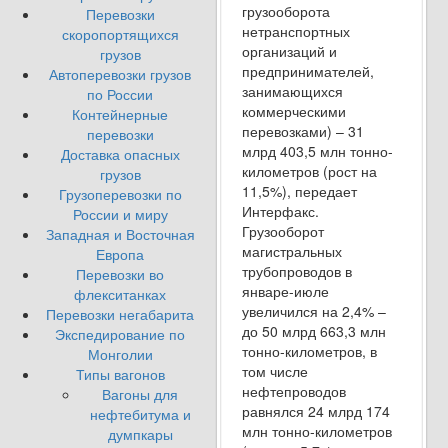
грузооборота
Перевозки
нетранспортных
скоропортящихся
организаций и
грузов
предпринимателей,
Автоперевозки грузов
занимающихся
по России
коммерческими
Контейнерные
перевозками) – 31
перевозки
млрд 403,5 млн тонно-
Доставка опасных
километров (рост на
грузов
11,5%), передает
Грузоперевозки по
Интерфакс.
России и миру
Грузооборот
Западная и Восточная
магистральных
Европа
трубопроводов в
Перевозки во
январе-июле
флекситанках
увеличился на 2,4% –
Перевозки негабарита
до 50 млрд 663,3 млн
Экспедирование по
тонно-километров, в
Монголии
том числе
Типы вагонов
нефтепроводов
Вагоны для
равнялся 24 млрд 174
нефтебитума и
млн тонно-километров
думпкары