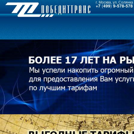
г. Москва, ул. Солянка 
+7
(
499
)
9-578-578