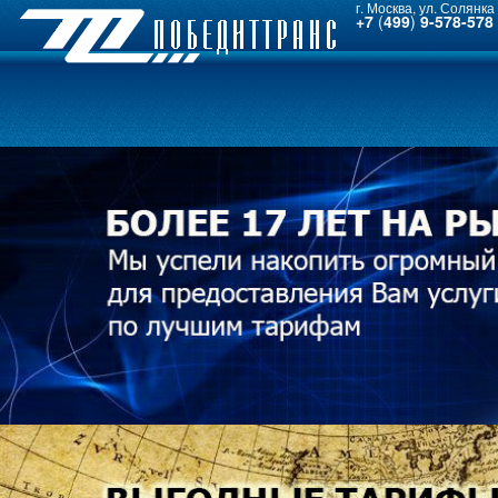
г. Москва, ул. Солянка 
+7
(
499
)
9-578-578