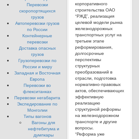
корпоративного
Перевозки
строительства ОАО
скоропортящихся
“РЖД”, реализация
грузов
целевой модели рынка
Автоперевозки грузов
железнодорожных
по России
транспортных услуг на
Контейнерные
третьем этапе
перевозки
реформирования,
Доставка опасных
долгосрочные
грузов
перспективы
Грузоперевозки по
структурных
России и миру
преобразований в
Западная и Восточная
отрасли, подготовка
Европа
нормативно-правовых
Перевозки во
актов, обеспечивающих
флекситанках
эффективную
Перевозки негабарита
реализацию
Экспедирование по
структурной реформы
Монголии
на железнодорожном
Типы вагонов
транспорте и другие
Вагоны для
вопросы.
нефтебитума и
“Реформа уже
думпкары