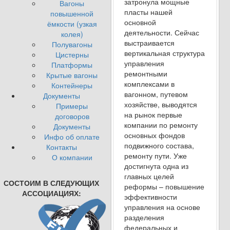
затронула мощные
Вагоны
пласты нашей
повышенной
основной
ёмкости (узкая
деятельности. Сейчас
колея)
выстраивается
Полувагоны
вертикальная структура
Цистерны
управления
Платформы
ремонтными
Крытые вагоны
комплексами в
Контейнеры
вагонном, путевом
Документы
хозяйстве, выводятся
Примеры
на рынок первые
договоров
компании по ремонту
Документы
основных фондов
Инфо об оплате
подвижного состава,
Контакты
ремонту пути. Уже
О компании
достигнута одна из
главных целей
СОСТОИМ В СЛЕДУЮЩИХ
реформы – повышение
АССОЦИАЦИЯХ:
эффективности
управления на основе
разделения
федеральных и