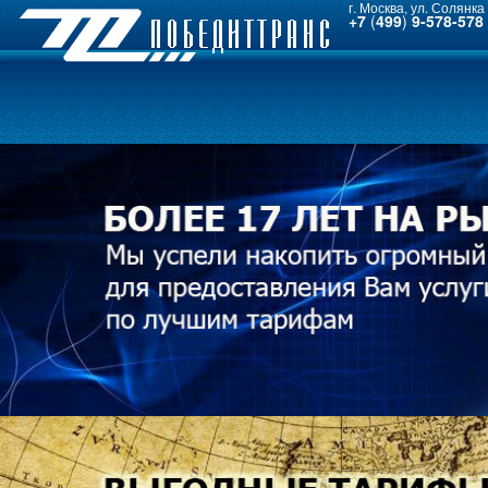
г. Москва, ул. Солянка 
+7
(
499
)
9-578-578