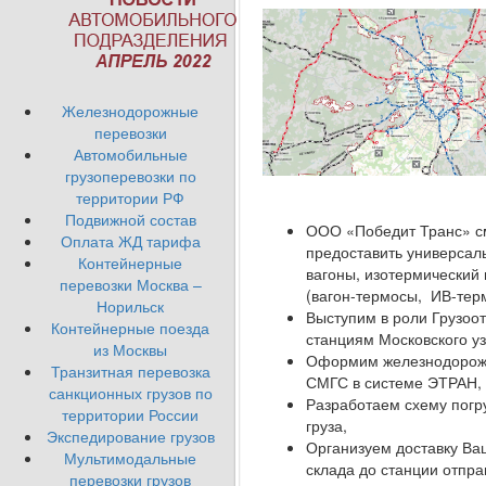
Железнодорожные
перевозки
Автомобильные
грузоперевозки по
территории РФ
Подвижной состав
ООО «Победит Транс» с
Оплата ЖД тарифа
предоставить универсал
Контейнерные
вагоны, изотермический
перевозки Москва –
(вагон-термосы, ИВ-тер
Норильск
Выступим в роли Грузоо
Контейнерные поезда
станциям Московского уз
из Москвы
Оформим железнодорож
Транзитная перевозка
СМГС в системе ЭТРАН,
санкционных грузов по
Разработаем схему погр
территории России
груза,
Экспедирование грузов
Организуем доставку Ваш
Мультимодальные
склада до станции отпра
перевозки грузов