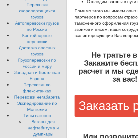
Отследим вагоны в пути
Перевозки
Помимо этого мы имеем опыт 
скоропортящихся
партнеров по вопросам страхо
грузов
таможенного оформления гру
Автоперевозки грузов
звонков и писем, наши сотрудн
по России
все интересующие Вас вопрос
Контейнерные
перевозки
Доставка опасных
Не тратьте 
грузов
Грузоперевозки по
Закажите бес
России и миру
расчет и мы сд
Западная и Восточная
за вас!
Европа
Перевозки во
флекситанках
Перевозки негабарита
Заказать 
Экспедирование по
Монголии
Типы вагонов
Вагоны для
нефтебитума и
думпкары
Или позвоните